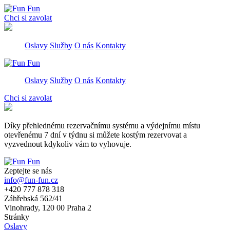
Сhci si zavolat
Oslavy
Služby
O nás
Kontakty
Oslavy
Služby
O nás
Kontakty
Сhci si zavolat
Díky přehlednému rezervačnímu systému a výdejnímu místu
otevřenému 7 dní v týdnu si můžete kostým rezervovat a
vyzvednout kdykoliv vám to vyhovuje.
Zeptejte se nás
info@fun-fun.cz
+420 777 878 318
Záhřebská 562/41
Vinohrady, 120 00 Praha 2
Stránky
Oslavy