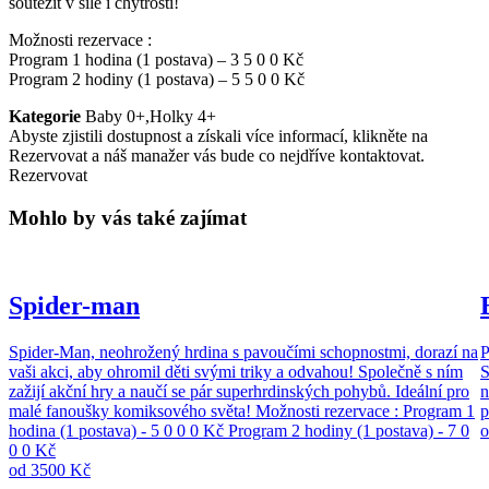
soutěžit v síle i chytrosti!
Možnosti rezervace :
Program 1 hodina (1 postava) – 3 5 0 0 Kč
Program 2 hodiny (1 postava) – 5 5 0 0 Kč
Kategorie
Baby 0+,Holky 4+
Abyste zjistili dostupnost a získali více informací, klikněte na
Rezervovat a náš manažer vás bude co nejdříve kontaktovat.
Rezervovat
Mohlo by vás také zajímat
Spider-man
Spider-Man, neohrožený hrdina s pavoučími schopnostmi, dorazí na
P
vaši akci, aby ohromil děti svými triky a odvahou! Společně s ním
S
zažijí akční hry a naučí se pár superhrdinských pohybů. Ideální pro
n
malé fanoušky komiksového světa! Možnosti rezervace : Program 1
p
hodina (1 postava) - 5 0 0 0 Kč Program 2 hodiny (1 postava) - 7 0
0 0 Kč
od
3500
Kč