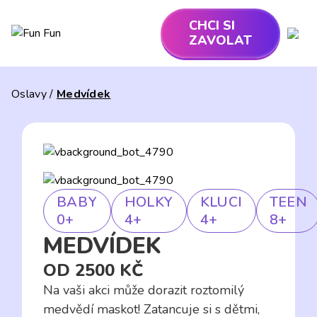
СHCI SI
ZAVOLAT
Oslavy
/
Medvídek
BABY
HOLKY
KLUCI
TEEN
0+
4+
4+
8+
MEDVÍDEK
OD
2500
KČ
Na vaši akci může dorazit roztomilý
medvědí maskot! Zatancuje si s dětmi,