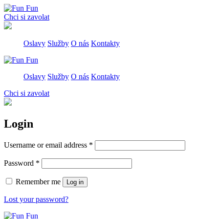
Сhci si zavolat
Oslavy
Služby
O nás
Kontakty
Oslavy
Služby
O nás
Kontakty
Сhci si zavolat
Login
Required
Username or email address
*
Required
Password
*
Remember me
Log in
Lost your password?