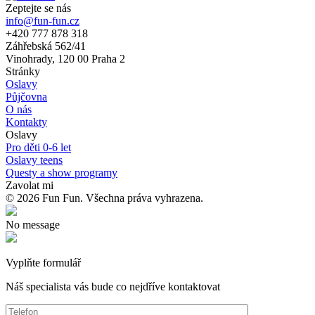
Zeptejte se nás
info@fun-fun.cz
+420 777 878 318
Záhřebská 562/41
Vinohrady, 120 00 Praha 2
Stránky
Oslavy
Půjčovna
O nás
Kontakty
Oslavy
Pro děti 0-6 let
Oslavy teens
Questy a show programy
Zavolat mi
© 2026 Fun Fun. Všechna práva vyhrazena.
No message
Vyplňte formulář
Náš specialista vás bude co nejdříve kontaktovat